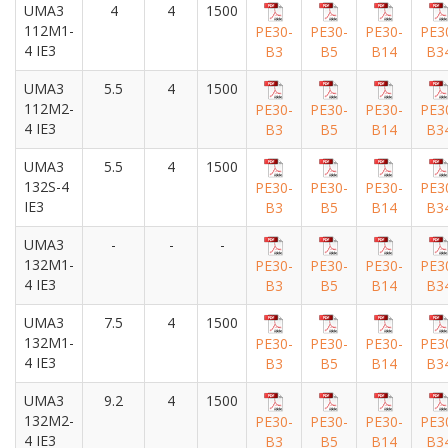
UMA3
4
4
1500
112M1-
PE30-
PE30-
PE30-
PE3
4 IE3
B3
B5
B14
B3
UMA3
5.5
4
1500
112M2-
PE30-
PE30-
PE30-
PE3
4 IE3
B3
B5
B14
B3
UMA3
5.5
4
1500
132S-4
PE30-
PE30-
PE30-
PE3
IE3
B3
B5
B14
B3
UMA3
-
-
-
132M1-
PE30-
PE30-
PE30-
PE3
4 IE3
B3
B5
B14
B3
UMA3
7.5
4
1500
132M1-
PE30-
PE30-
PE30-
PE3
4 IE3
B3
B5
B14
B3
UMA3
9.2
4
1500
132M2-
PE30-
PE30-
PE30-
PE3
4 IE3
B3
B5
B14
B3