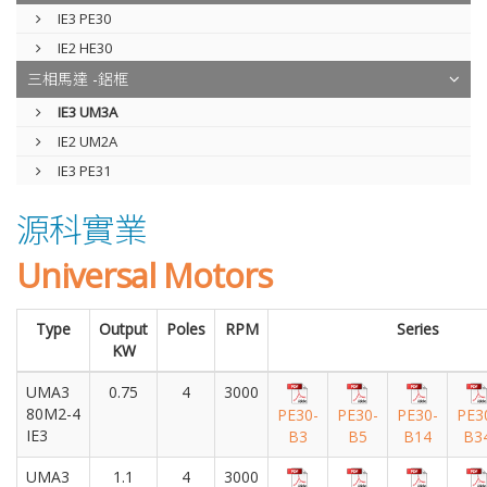
IE3 PE30
IE2 HE30
三相馬達 -鋁框
IE3 UM3A
IE2 UM2A
IE3 PE31
源科實業
Universal Motors
IE2 UM3A / 三相馬達 - 鋁框
Type
Output
Poles
RPM
Series
KW
Universal Motors
UMA3
0.75
4
3000
80M2-4
PE30-
PE30-
PE30-
PE3
IE3
B3
B5
B14
B3
UMA3
1.1
4
3000