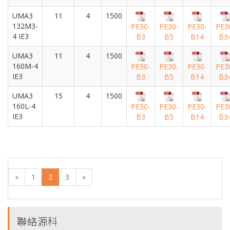
UMA3
11
4
1500
132M3-
PE30-
PE30-
PE30-
PE3
4 IE3
B3
B5
B14
B3
UMA3
11
4
1500
160M-4
PE30-
PE30-
PE30-
PE3
IE3
B3
B5
B14
B3
UMA3
15
4
1500
160L-4
PE30-
PE30-
PE30-
PE3
IE3
B3
B5
B14
B3
(current)
«
1
2
3
»
聯絡源科