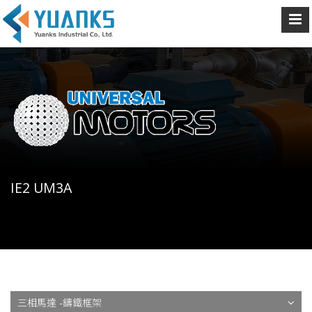
IE2 UM3A
三相馬達 -鑄鐵框架