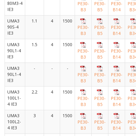
80M3-4
PE30-
PE30-
PE30-
PE3
IE3
B3
B5
B14
B3
UMA3
1.1
4
1500
90S-4
PE30-
PE30-
PE30-
PE3
IE3
B3
B5
B14
B3
UMA3
1.5
4
1500
90L1-4
PE30-
PE30-
PE30-
PE3
IE3
B3
B5
B14
B3
UMA3
-
-
-
90L1-4
PE30-
PE30-
PE30-
PE3
IE3
B3
B5
B14
B3
UMA3
2.2
4
1500
100L1-
PE30-
PE30-
PE30-
PE3
4 IE3
B3
B5
B14
B3
UMA3
3
4
1500
100L2-
PE30-
PE30-
PE30-
PE3
4 IE3
B3
B5
B14
B3