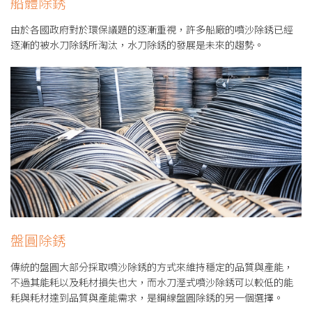
船體除銹
由於各國政府對於環保議題的逐漸重視，許多船廠的噴沙除銹已經
逐漸的被水刀除銹所淘汰，水刀除銹的發展是未來的趨勢。
盤圓除銹
傳統的盤圓大部分採取噴沙除銹的方式來維持穩定的品質與產能，
不過其能耗以及耗材損失也大，而水刀溼式噴沙除銹可以較低的能
耗與耗材達到品質與產能需求，是鋼線盤圓除銹的另一個選擇。