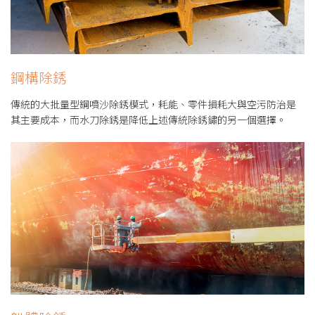
鋼構除銹
傳統的大批量型鋼噴沙除銹模式，耗能、零件損耗大與空污防治是
其主要成本，而水刀除銹是降低上述傳統除銹鏽的另一個選擇。