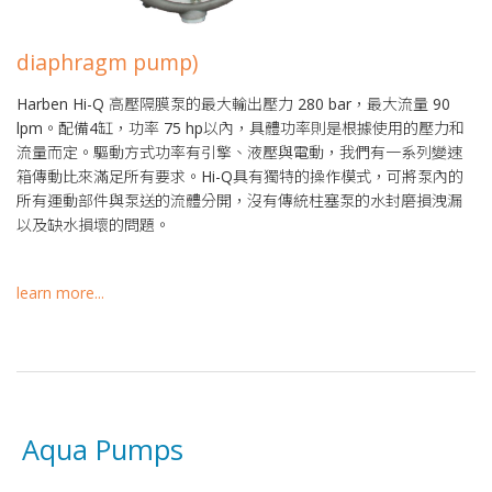
diaphragm pump)
Harben Hi-Q 高壓隔膜泵的最大輸出壓力 280 bar，最大流量 90
lpm。配備4缸，功率 75 hp以內，具體功率則是根據使用的壓力和
流量而定。驅動方式功率有引擎、液壓與電動，我們有一系列變速
箱傳動比來滿足所有要求。Hi-Q具有獨特的操作模式，可將泵內的
所有運動部件與泵送的流體分開，沒有傳統柱塞泵的水封磨損洩漏
以及缺水損壞的問題。
learn more...
Aqua Pumps